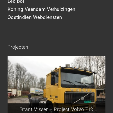
Leo Bol
Koning Veendam Verhuizingen
Oostindiën Webdiensten
Projecten
Brant Visser – Project Volvo F88
Auke van der Kooi – Projekt Scania
Flikkema – Spijk
John Moesker – Project Bedford
Brant Visser – Project Volvo F12