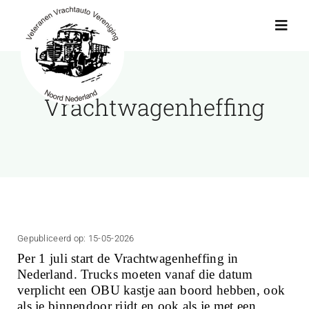
Ga
naar
Toggl
Navig
inhoud
Actueel
Vrachtwagenheffing
Agenda
Showroom
Ritten
Gepubliceerd op: 15-05-2026
Per 1 juli start de Vrachtwagenheffing in
Interviews
Nederland. Trucks moeten vanaf die datum
verplicht een OBU kastje aan boord hebben, ook
als je binnendoor rijdt en ook als je met een