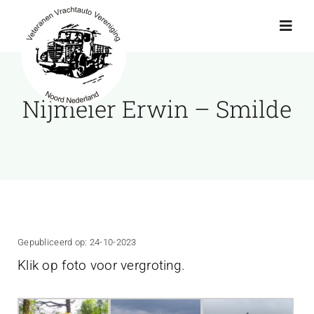
Ga
naar
Toggl
Navig
inhoud
Actueel
Nijmeier Erwin – Smilde
Agenda
Showroom
Ritten
Gepubliceerd op: 24-10-2023
Klik op foto voor vergroting.
Interviews