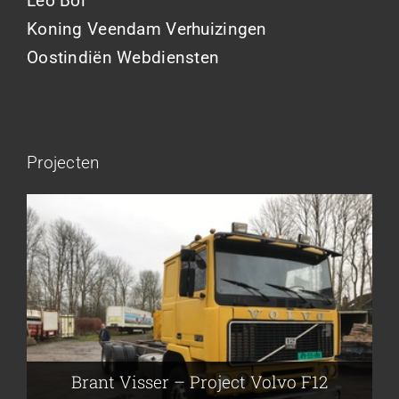
Leo Bol
Koning Veendam Verhuizingen
Oostindiën Webdiensten
Projecten
Brant Visser – Project Volvo F88
Auke van der Kooi – Projekt Scania
Flikkema – Spijk
John Moesker – Project Bedford
Brant Visser – Project Volvo F12