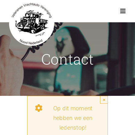
Ga
naar
Toggl
Navig
inhoud
Actueel
Contact
Agenda
Showroom
Ritten
×
Op dit moment
Interviews
hebben we een
ledenstop!