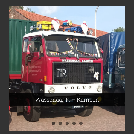
Frieling Koos – Klazienaveen
Leeuwen van Joop – Leek
Nijmeier Erwin – Smilde
Hartog den Richard – Borculo
Wassenaar F. – Kampen