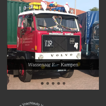
Frieling Koos – Klazienaveen
Leeuwen van Joop – Leek
Nijmeier Erwin – Smilde
Hartog den Richard – Borculo
Wassenaar F. – Kampen