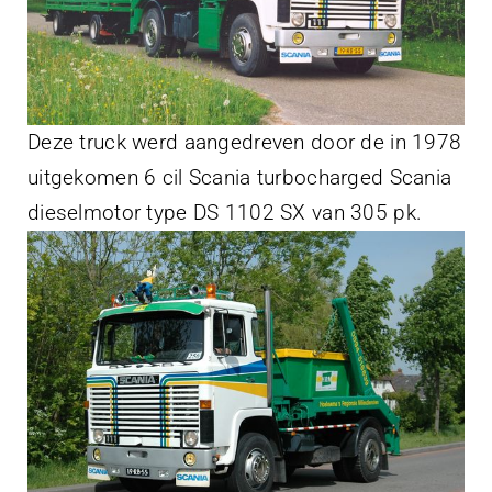
Deze truck werd aangedreven door de in 1978
uitgekomen 6 cil Scania turbocharged Scania
dieselmotor type DS 1102 SX van 305 pk.