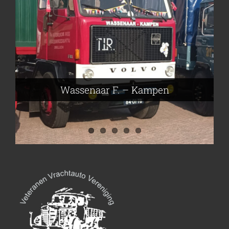
Frieling Koos – Klazienaveen
Leeuwen van Joop – Leek
Nijmeier Erwin – Smilde
Hartog den Richard – Borculo
Wassenaar F. – Kampen