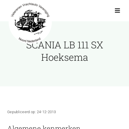
Ga
naar
Toggl
Navig
inhoud
Actueel
SCANIA LB 111 SX
Agenda
Hoeksema
Showroom
Ritten
Interviews
Gepubliceerd op: 24-12-2013
Algemene kenmerken