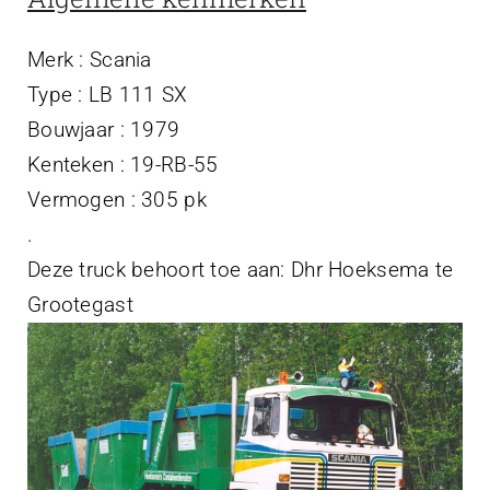
Projecten
Merk : Scania
Contact
Type : LB 111 SX
Bouwjaar : 1979
Kenteken : 19-RB-55
Vermogen : 305 pk
.
Deze truck behoort toe aan: Dhr Hoeksema te
Grootegast