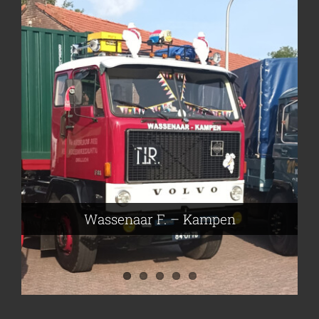
Frieling Koos – Klazienaveen
Leeuwen van Joop – Leek
Nijmeier Erwin – Smilde
Hartog den Richard – Borculo
Wassenaar F. – Kampen