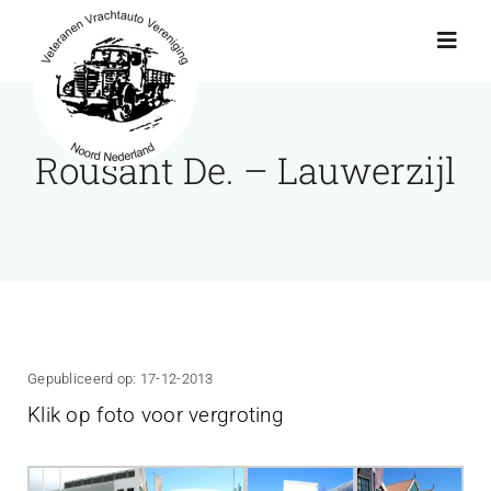
Ga
naar
Toggl
Navig
inhoud
Actueel
Rousant De. – Lauwerzijl
Agenda
Showroom
Ritten
Gepubliceerd op: 17-12-2013
Klik op foto voor vergroting
Interviews