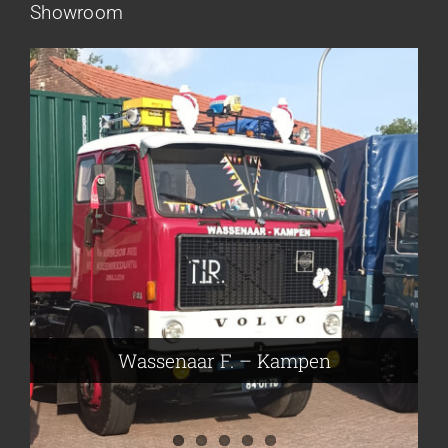
Showroom
Frieling Koos – Klazienaveen
Leeuwen van Joop – Leek
Nijmeier Erwin – Smilde
Hartog den Richard – Borculo
Wassenaar F. – Kampen