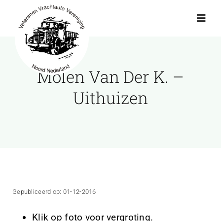
Ga
naar
Toggl
Navig
inhoud
Actueel
Molen Van Der K. –
Agenda
Uithuizen
Showroom
Ritten
Interviews
Gepubliceerd op: 01-12-2016
Klik op foto voor vergroting.