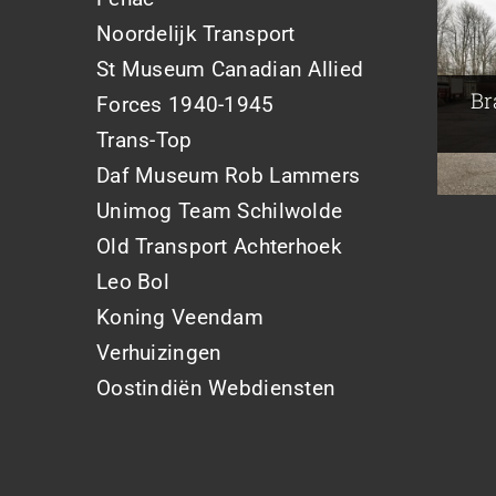
Noordelijk Transport
Br
A
St Museum Canadian Allied
Joh
Br
Forces 1940-1945
Trans-Top
Daf Museum Rob Lammers
Unimog Team Schilwolde
Old Transport Achterhoek
Leo Bol
Koning Veendam
Verhuizingen
Oostindiën Webdiensten