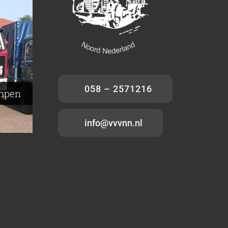
–
p –
rd –
milde
058 – 2571216
ampen
info@vvvnn.nl