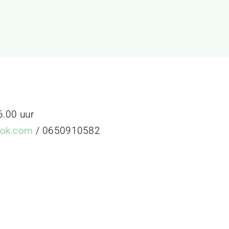
6.00 uur
look.com
/ 0650910582