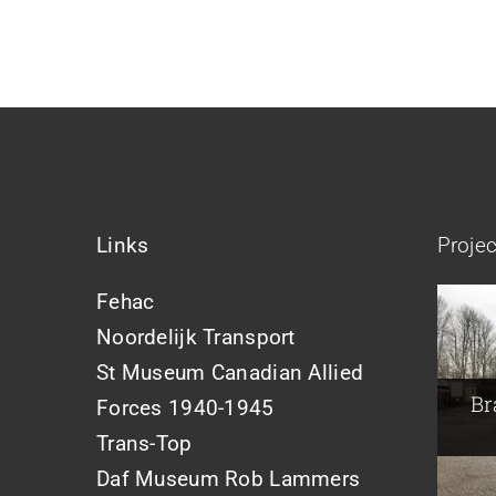
Links
Proje
Fehac
Noordelijk Transport
Br
A
St Museum Canadian Allied
Joh
Br
Forces 1940-1945
Trans-Top
Daf Museum Rob Lammers