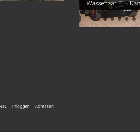
Borculo
Wassenaar F. – K
N.N. –
Inloggen
–
Adressen