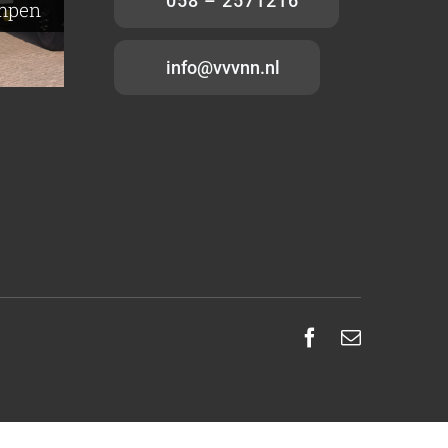
058 – 2571216
ampen
info@vvvnn.nl