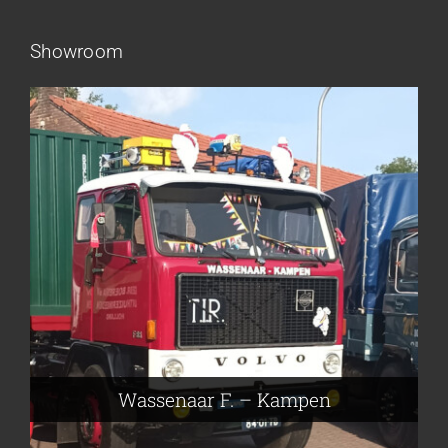
Showroom
Frieling Koos – Klazienaveen
Leeuwen van Joop – Leek
Nijmeier Erwin – Smilde
Hartog den Richard – Borculo
Wassenaar F. – Kampen