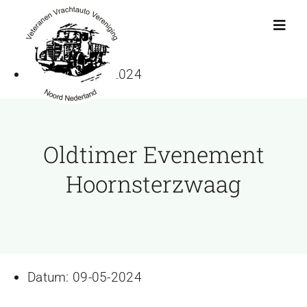
Ga
naar
Toggl
Navig
inhoud
Datum:
09-05-2024
Actueel
Agenda
Oldtimer Evenement
Showroom
Hoornsterzwaag
Ritten
Interviews
Datum:
09-05-2024