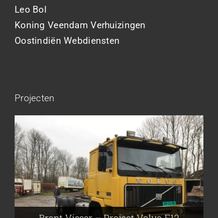
Leo Bol
Koning Veendam Verhuizingen
Oostindiën Webdiensten
Projecten
Brant Visser – Project Volvo F88
Auke van der Kooi – Projekt Scania
Flikkema – Spijk
John Moesker – Project Bedford
Brant Visser – Project Volvo F12