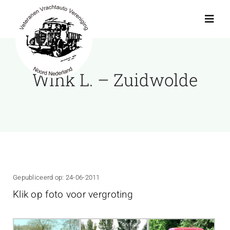
Ga
naar
Toggl
Navig
inhoud
Actueel
Wink L. – Zuidwolde
Agenda
Showroom
Ritten
Gepubliceerd op: 24-06-2011
Klik op foto voor vergroting
Interviews