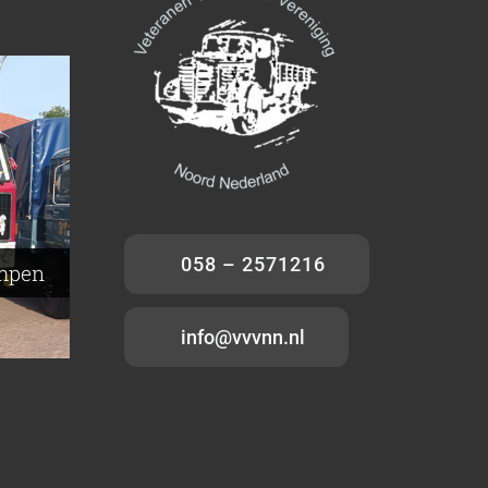
–
p –
rd –
milde
058 – 2571216
ampen
info@vvvnn.nl