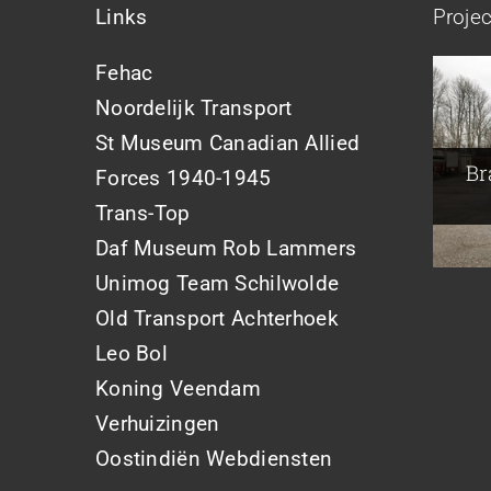
Links
Proje
Fehac
Noordelijk Transport
Br
A
St Museum Canadian Allied
Joh
Br
Forces 1940-1945
Trans-Top
Daf Museum Rob Lammers
Unimog Team Schilwolde
Old Transport Achterhoek
Leo Bol
Koning Veendam
Verhuizingen
Oostindiën Webdiensten