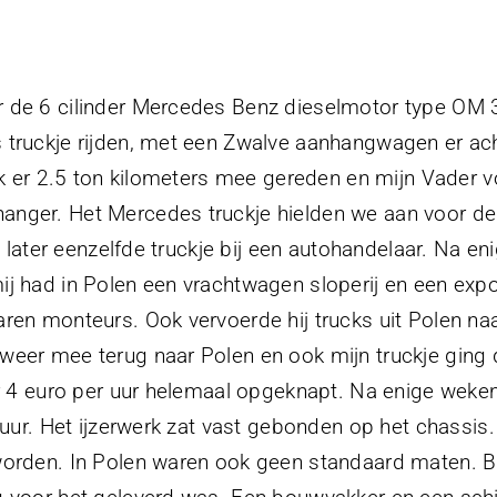
 de 6 cilinder Mercedes Benz dieselmotor type OM 31
 truckje rijden, met een Zwalve aanhangwagen er ach
 ik er 2.5 ton kilometers mee gereden en mijn Vader 
nger. Het Mercedes truckje hielden we aan voor de b
n later eenzelfde truckje bij een autohandelaar. Na en
j had in Polen een vrachtwagen sloperij en een expor
aren monteurs. Ook vervoerde hij trucks uit Polen n
weer mee terug naar Polen en ook mijn truckje gin
or 4 euro per uur helemaal opgeknapt. Na enige weke
chuur. Het ijzerwerk zat vast gebonden op het chassi
orden. In Polen waren ook geen standaard maten. Bij