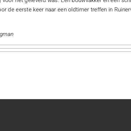
g voor het geleverd was. Een bouwvakker en een sc
or de eerste keer naar een oldtimer treffen in Ruin
regman