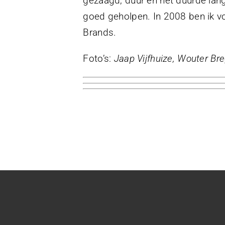
gezaagd, duur en het duurde lan
goed geholpen. In 2008 ben ik vo
Brands.
Foto’s:
Jaap Vijfhuize, Wouter B