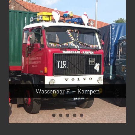
Frieling Koos – Klazienaveen
Leeuwen van Joop – Leek
Nijmeier Erwin – Smilde
Hartog den Richard – Borculo
Wassenaar F. – Kampen