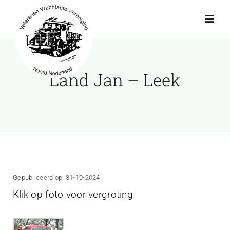
Ga
naar
Toggl
Navig
inhoud
Actueel
Land Jan – Leek
Agenda
Showroom
Ritten
Gepubliceerd op: 31-10-2024
Klik op foto voor vergroting
Interviews