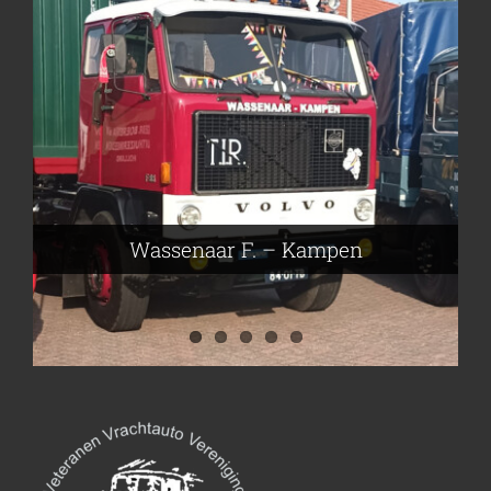
Frieling Koos – Klazienaveen
Leeuwen van Joop – Leek
Nijmeier Erwin – Smilde
Hartog den Richard – Borculo
Wassenaar F. – Kampen