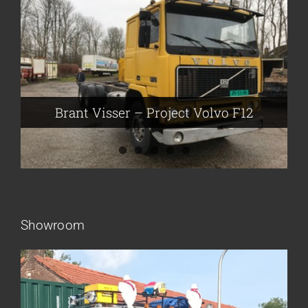
Brant Visser – Project Volvo F88
Auke van der Kooi – Projekt Scania
Flikkema – Spijk
John Moesker – Project Bedford
Brant Visser – Project Volvo F12
Showroom