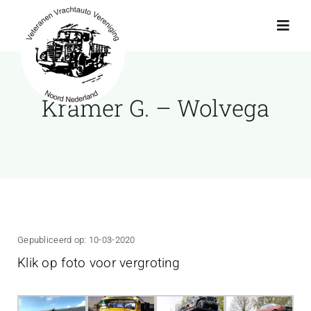
Ga
naar
Toggl
Navig
inhoud
Actueel
Kramer G. – Wolvega
Agenda
Showroom
Ritten
Gepubliceerd op: 10-03-2020
Klik op foto voor vergroting
Interviews