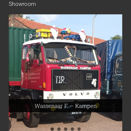
Showroom
Frieling Koos – Klazienaveen
Leeuwen van Joop – Leek
Nijmeier Erwin – Smilde
Hartog den Richard – Borculo
Wassenaar F. – Kampen