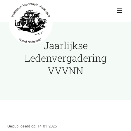
Ga
naar
Toggl
Navig
inhoud
Actueel
Jaarlijkse
Agenda
Ledenvergadering
VVVNN
Showroom
Ritten
Interviews
Gepubliceerd op: 14-01-2025