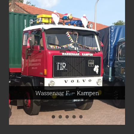
Frieling Koos – Klazienaveen
Leeuwen van Joop – Leek
Nijmeier Erwin – Smilde
Hartog den Richard – Borculo
Wassenaar F. – Kampen