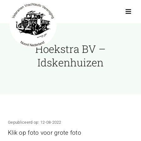
Ga
naar
Toggl
Navig
inhoud
Actueel
Hoekstra BV –
Agenda
Idskenhuizen
Showroom
Ritten
Interviews
Gepubliceerd op: 12-08-2022
Klik op foto voor grote foto