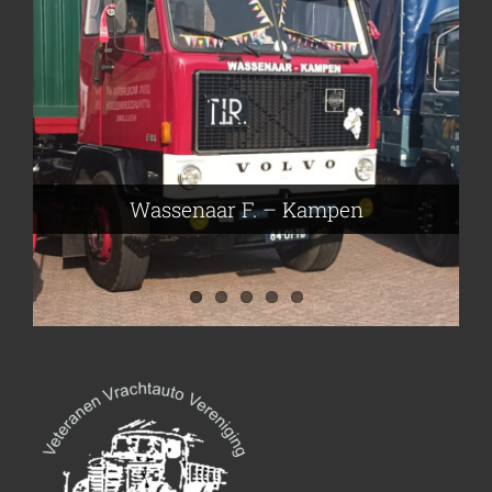
Frieling Koos – Klazienaveen
Leeuwen van Joop – Leek
Nijmeier Erwin – Smilde
Hartog den Richard – Borculo
Wassenaar F. – Kampen