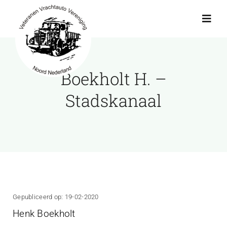
Ga
naar
Toggl
Navig
inhoud
Actueel
Boekholt H. –
Agenda
Stadskanaal
Showroom
Ritten
Interviews
Gepubliceerd op: 19-02-2020
Henk Boekholt