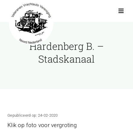
Ga
naar
Toggl
Navig
inhoud
Actueel
Hardenberg B. –
Agenda
Stadskanaal
Showroom
Ritten
Interviews
Gepubliceerd op: 24-02-2020
Klik op foto voor vergroting