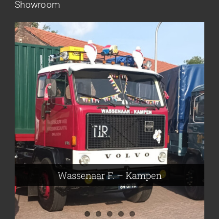
Showroom
Frieling Koos – Klazienaveen
Leeuwen van Joop – Leek
Nijmeier Erwin – Smilde
Hartog den Richard – Borculo
Wassenaar F. – Kampen