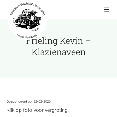
Ga
naar
Toggl
Navig
inhoud
Actueel
Frieling Kevin –
Agenda
Klazienaveen
Showroom
Ritten
Interviews
Gepubliceerd op: 22-02-2026
Klik op foto voor vergroting.