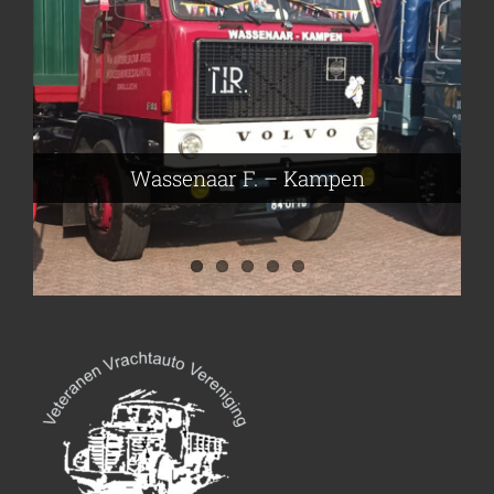
Frieling Koos – Klazienaveen
Leeuwen van Joop – Leek
Nijmeier Erwin – Smilde
Hartog den Richard – Borculo
Wassenaar F. – Kampen