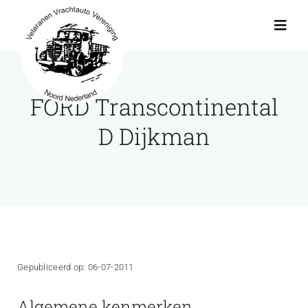
Ga
naar
Toggl
Navig
inhoud
Actueel
FORD Transcontinental
Agenda
D Dijkman
Showroom
Ritten
Interviews
Gepubliceerd op: 06-07-2011
Algemene kenmerken