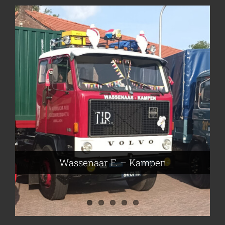
Frieling Koos – Klazienaveen
Leeuwen van Joop – Leek
Nijmeier Erwin – Smilde
Hartog den Richard – Borculo
Wassenaar F. – Kampen