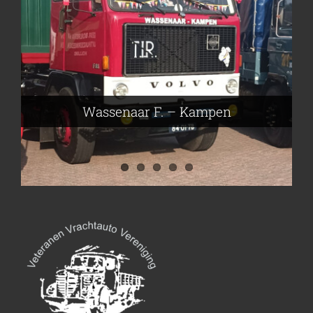
Frieling Koos – Klazienaveen
Leeuwen van Joop – Leek
Nijmeier Erwin – Smilde
Hartog den Richard – Borculo
Wassenaar F. – Kampen