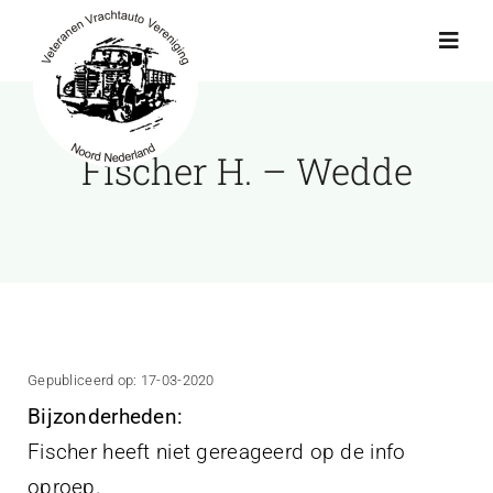
Ga
naar
Toggl
Navig
inhoud
Actueel
Fischer H. – Wedde
Agenda
Showroom
Ritten
Gepubliceerd op: 17-03-2020
Bijzonderheden:
Interviews
Fischer heeft niet gereageerd op de info
oproep.