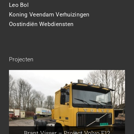
Leo Bol
Koning Veendam Verhuizingen
Oostindiën Webdiensten
Projecten
Brant Visser – Project Volvo F88
Auke van der Kooi – Projekt Scania
Flikkema – Spijk
John Moesker – Project Bedford
Brant Visser – Project Volvo F12