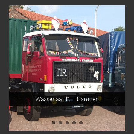
Frieling Koos – Klazienaveen
Leeuwen van Joop – Leek
Nijmeier Erwin – Smilde
Hartog den Richard – Borculo
Wassenaar F. – Kampen