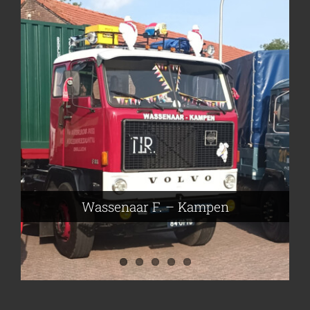
Frieling Koos – Klazienaveen
Leeuwen van Joop – Leek
Nijmeier Erwin – Smilde
Hartog den Richard – Borculo
Wassenaar F. – Kampen