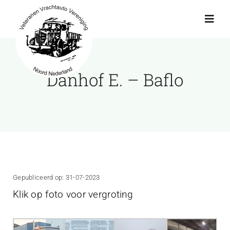
Ga
naar
Toggl
Navig
inhoud
Actueel
Danhof E. – Baflo
Agenda
Showroom
Ritten
Gepubliceerd op: 31-07-2023
Klik op foto voor vergroting
Interviews