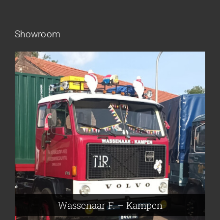
Showroom
Frieling Koos – Klazienaveen
Leeuwen van Joop – Leek
Nijmeier Erwin – Smilde
Hartog den Richard – Borculo
Wassenaar F. – Kampen