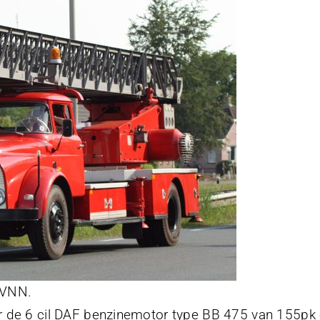
VVVNN.
r de 6 cil DAF benzinemotor type BB 475 van 155