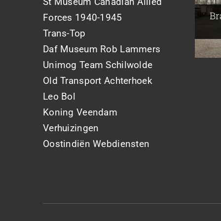
St Museum Canadian Allied
Joh
Br
Forces 1940-1945
Trans-Top
Daf Museum Rob Lammers
Unimog Team Schilwolde
Old Transport Achterhoek
Leo Bol
Koning Veendam
Verhuizingen
Oostindiën Webdiensten