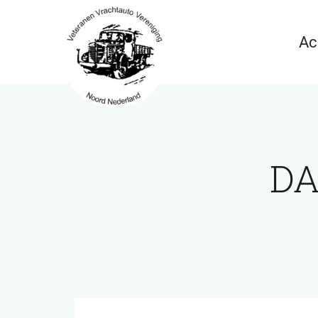
Ga
naar
Ac
inhoud
DA