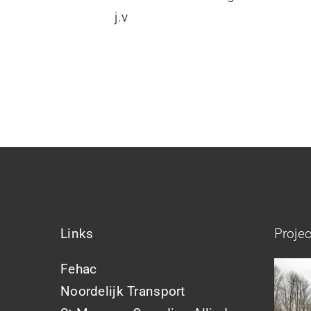
j.v
Links
Proje
Fehac
Noordelijk Transport
Br
A