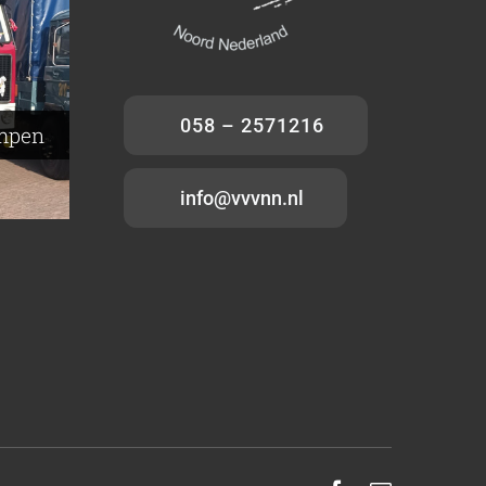
–
p –
rd –
milde
058 – 2571216
ampen
info@vvvnn.nl