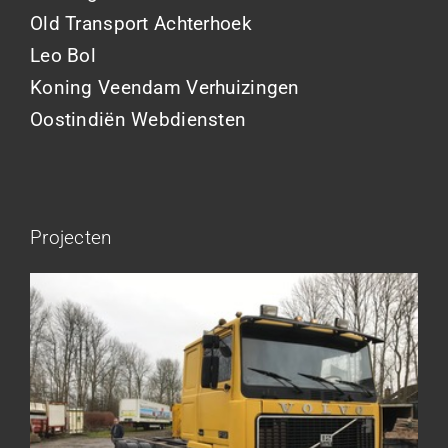
Old Transport Achterhoek
Leo Bol
Koning Veendam Verhuizingen
Oostindiën Webdiensten
Projecten
Brant Visser – Project Volvo F88
Auke van der Kooi – Projekt Scania
Flikkema – Spijk