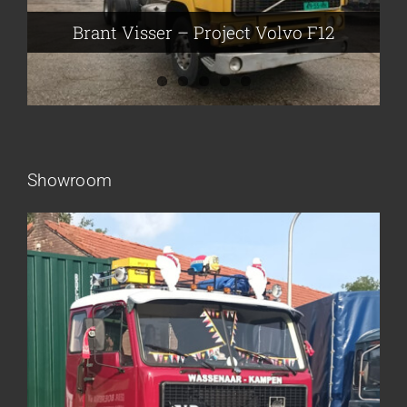
John Moesker – Project Bedford
Brant Visser – Project Volvo F12
Showroom
Frieling Koos – Klazienaveen
Leeuwen van Joop – Leek