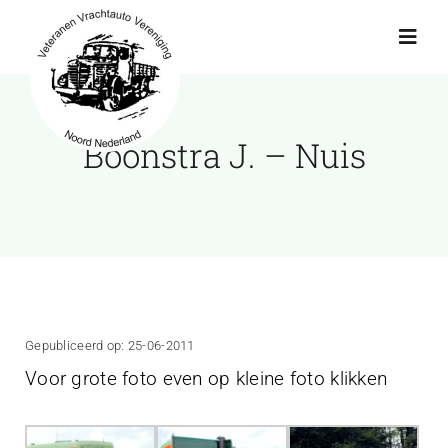
Ga
naar
Toggl
Navig
inhoud
Actueel
Boonstra J. – Nuis
Agenda
Showroom
Ritten
Gepubliceerd op: 25-06-2011
Voor grote foto even op kleine foto klikken
Interviews