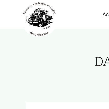
Ga
naar
Ac
inhoud
DA