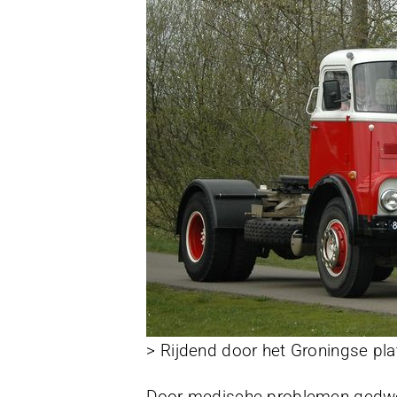
> Rijdend door het Groningse pla
Door medische problemen gedwon