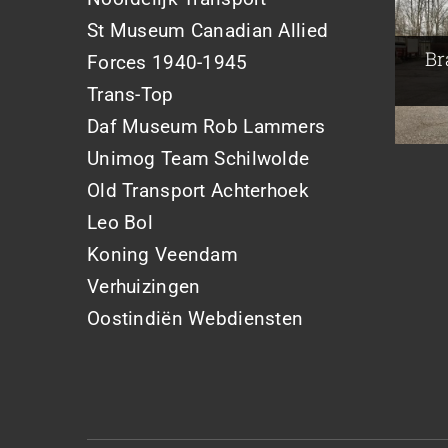
Br
A
St Museum Canadian Allied
Joh
Br
Forces 1940-1945
Trans-Top
Daf Museum Rob Lammers
Unimog Team Schilwolde
Old Transport Achterhoek
Leo Bol
Koning Veendam
Verhuizingen
Oostindiën Webdiensten