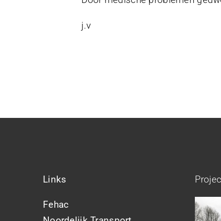
j.v
Links
Proje
Fehac
Noordelijk Transport