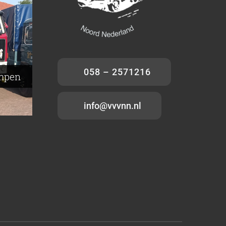
–
p –
rd –
milde
058 – 2571216
ampen
info@vvvnn.nl