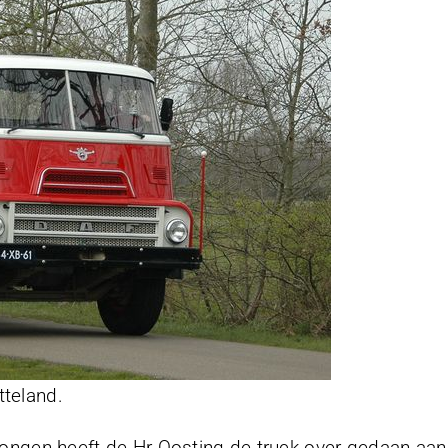
tteland.
gen heeft de Hr Oosting de truck over gedaan aan 