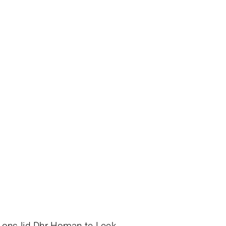
ons lid Dhr Homan te Leek