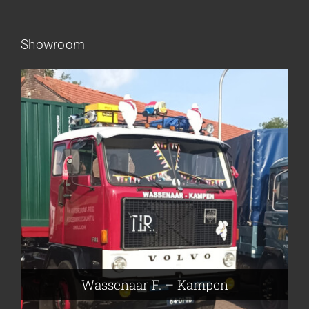
Showroom
Frieling Koos – Klazienaveen
Leeuwen van Joop – Leek
Nijmeier Erwin – Smilde
Hartog den Richard – Borculo
Wassenaar F. – Kampen