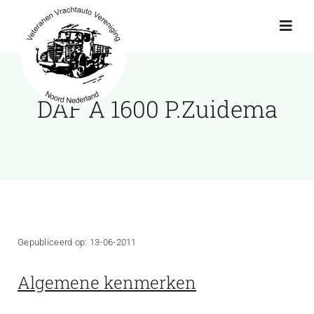
Ga
naar
Toggl
Navig
inhoud
Actueel
DAF A 1600 P.Zuidema
Agenda
Showroom
Ritten
Gepubliceerd op: 13-06-2011
Interviews
Algemene kenmerken