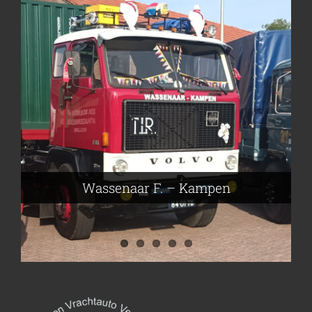
Frieling Koos – Klazienaveen
Leeuwen van Joop – Leek
Nijmeier Erwin – Smilde
Hartog den Richard – Borculo
Wassenaar F. – Kampen