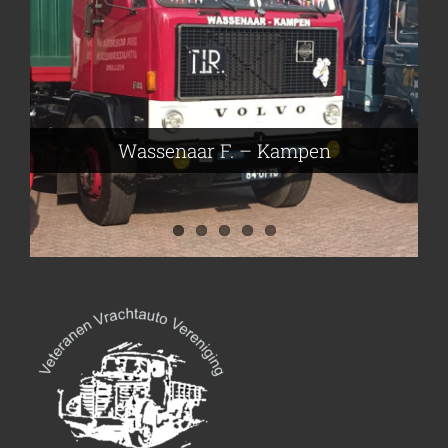
Frieling Koos – Klazienaveen
Leeuwen van Joop – Leek
Nijmeier Erwin – Smilde
Hartog den Richard – Borculo
Wassenaar F. – Kampen