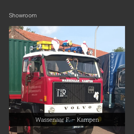
Showroom
Frieling Koos – Klazienaveen
Leeuwen van Joop – Leek
Nijmeier Erwin – Smilde
Hartog den Richard – Borculo
Wassenaar F. – Kampen