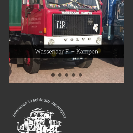
Frieling Koos – Klazienaveen
Leeuwen van Joop – Leek
Nijmeier Erwin – Smilde
Hartog den Richard – Borculo
Wassenaar F. – Kampen