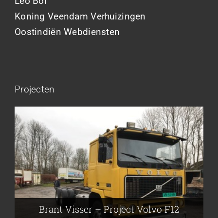
Leo Bol
Koning Veendam Verhuizingen
Oostindiën Webdiensten
Projecten
Brant Visser – Project Volvo F88
Auke van der Kooi – Projekt Scania
Flikkema – Spijk
John Moesker – Project Bedford
Brant Visser – Project Volvo F12