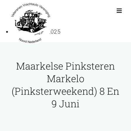
Ga
naar
Toggl
Navig
inhoud
Datum:
08-06-2025
Actueel
Agenda
Maarkelse Pinksteren
Showroom
Markelo
(Pinksterweekend) 8 En
Ritten
9 Juni
Interviews