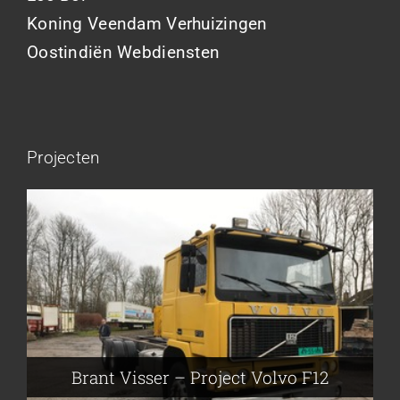
Koning Veendam Verhuizingen
Oostindiën Webdiensten
Projecten
Brant Visser – Project Volvo F88
Auke van der Kooi – Projekt Scania
Flikkema – Spijk
John Moesker – Project Bedford
Brant Visser – Project Volvo F12