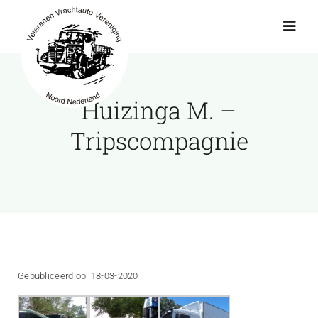
Ga
naar
Toggl
Navig
inhoud
Actueel
Huizinga M. –
Agenda
Tripscompagnie
Showroom
Ritten
Interviews
Gepubliceerd op: 18-03-2020