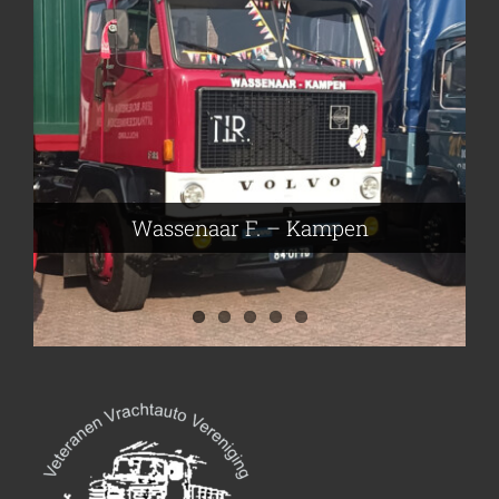
Frieling Koos – Klazienaveen
Leeuwen van Joop – Leek
Nijmeier Erwin – Smilde
Hartog den Richard – Borculo
Wassenaar F. – Kampen