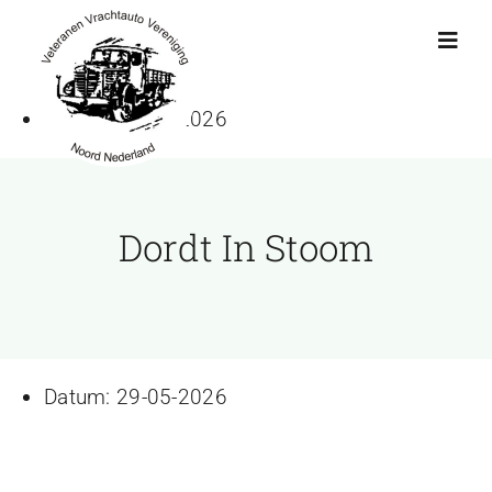
Ga
naar
Toggl
Navig
inhoud
Datum:
29-05-2026
Actueel
Agenda
Dordt In Stoom
Showroom
Ritten
Datum:
29-05-2026
Interviews